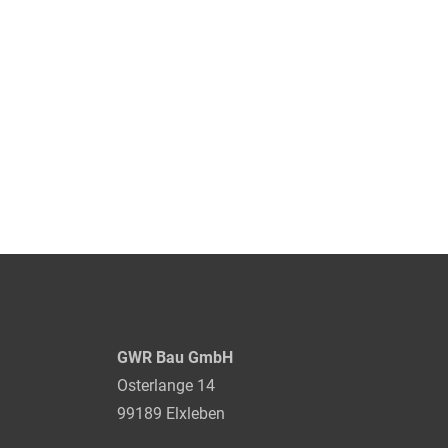
GWR Bau GmbH
Osterlange 14
99189 Elxleben